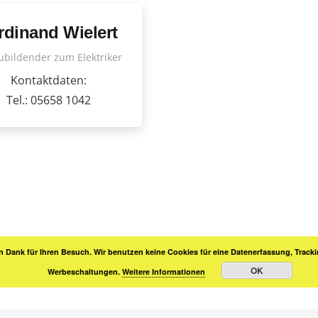
rdinand Wielert
ubildender zum Elektriker
Kontaktdaten:
Tel.: 05658 1042
n Dank für Ihren Besuch. Wir benutzen keine Cookies für eine Datenerfassung, Tracki
OK
Werbeschaltungen.
Weitere Informationen