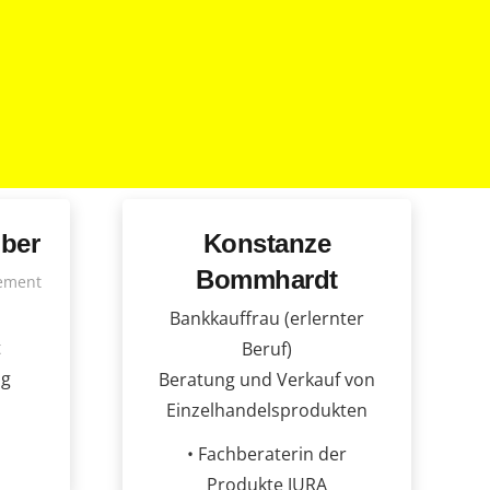
ber
Konstanze
Bommhardt
ement
Bankkauffrau (erlernter
t
Beruf)
ng
Beratung und Verkauf von
Einzelhandelsprodukten
• Fachberaterin der
Produkte JURA