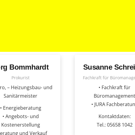
örg Bommhardt
Susanne Schrei
Prokurist
Fachkraft für Büromanag
tro, – Heizungsbau- und
• Fachkraft für
Sanitärmeister
Büromanagemen
• JURA Fachberatu
• Energieberatung
• Angebots- und
Kontaktdaten:
Kostenerstellung
Tel.: 05658 1042
Beratung und Verkauf